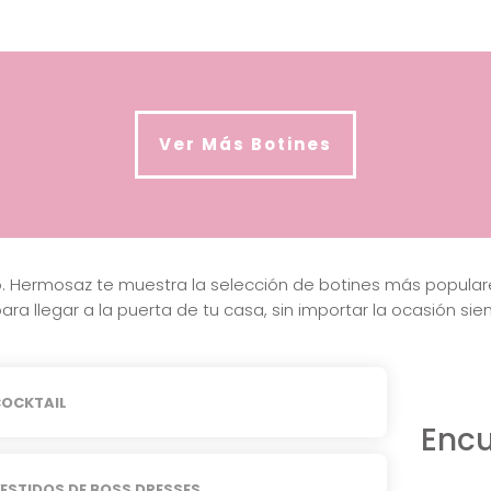
Ver Más Botines
ulo. Hermosaz te muestra la selección de botines más popul
para llegar a la puerta de tu casa, sin importar la ocasión si
OCKTAIL
Encu
ESTIDOS DE BOSS DRESSES