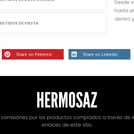
Desde v
hasta en
dentro y
ESTIDOS DE FIESTA
Share on Pinterest
Share on LinkedIn
omisiones por los productos comprados a través de l
enlaces de este sitio.