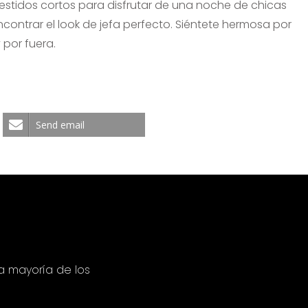
estidos cortos para disfrutar de una noche de chicas
contrar el look de jefa perfecto. Siéntete hermosa por
 por fuera.
Send email
a mayoría de los